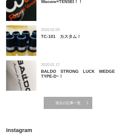
Waoww×TENSEI！！
2020.02.05
TC-101 カスタム！
2020.01.17
BALDO STRONG LUCK WEDGE
TYPE-D~！
過去の記事一覧
Instagram