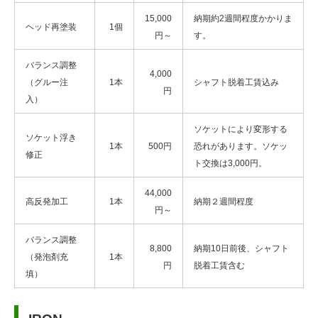
15,000
納期約2週間程度かかりま
ヘッド再塗装
1個
円～
す。
バランス調整
4,000
（グルー注
1本
シャフト脱着工賃込み
円
入）
ソケットにより変形する
ソケット浮き
1本
500円
恐れがあります。ソケッ
修正
ト交換は3,000円。
44,000
高反発加工
1本
納期２週間程度
円～
バランス調整
8,800
納期10日前後、シャフト
（発泡剤充
1本
円
脱着工賃含む
填）