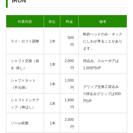
IRON
作業内容
単位
料金
備考
軟鉄ヘッドのみ・ネック
500
ライ・ロフト調整
1本
にしわが寄ることがあり
円
ます。
シャフト交換（抜
2,000
持込み、スルーボアは
1本
き･挿し）
円
1,000円UP
シャフトカット
1,000
1本
グリップ交換工賃込み
（手元側）
円
※持込みグリップは500
シャフトインチア
1,800
円UP
1本
ップ（伸ばし）
円
2,000
ソール研磨
1本
円