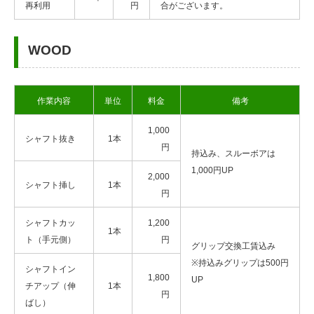
再利用
円
合がございます。
WOOD
作業内容
単位
料金
備考
1,000
シャフト抜き
1本
円
持込み、スルーボアは
1,000円UP
2,000
シャフト挿し
1本
円
シャフトカッ
1,200
1本
ト（手元側）
円
グリップ交換工賃込み
※持込みグリップは500円
シャフトイン
1,800
UP
チアップ（伸
1本
円
ばし）