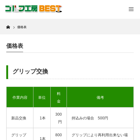
Home
価格表
価格表
グリップ交換
料
作業内容
単位
備考
金
300
新品交換
1本
持込みの場合 500円
円
グリップ
800
グリップにより再利用出来ない場
1本