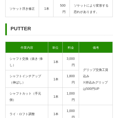
500
ソケットにより変形する
ソケット浮き修正
1本
円
恐れがあります。
PUTTER
作業内容
単位
料金
備考
シャフト交換（抜き･挿
3,000
1本
し）
円
グリップ交換工賃
シャフトインチアップ
1,800
込み
1本
（伸ばし）
円
※持込みグリップ
は500円UP
シャフトカット（手元
1,000
1本
側）
円
1,000
ライ・ロフト調整
1本
円