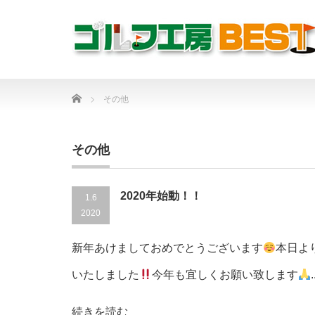
Home
その他
その他
2020年始動！！
1.6
2020
新年あけましておめでとうございます
本日よ
いたしました
今年も宜しくお願い致します
.
続きを読む