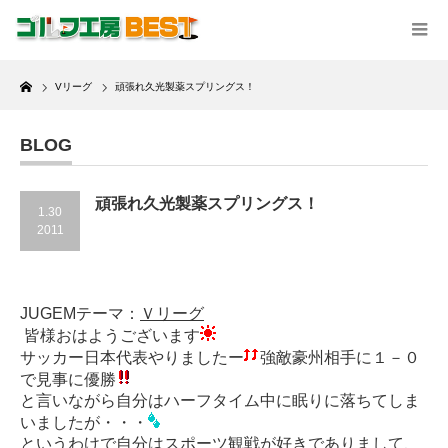
Home
Vリーグ
頑張れ久光製薬スプリングス！
BLOG
頑張れ久光製薬スプリングス！
1.30
2011
JUGEMテーマ：
Ｖリーグ
皆様おはようございます
サッカー日本代表やりましたー
強敵豪州相手に１－０
で見事に優勝
と言いながら自分はハーフタイム中に眠りに落ちてしま
いましたが・・・
というわけで自分はスポーツ観戦が好きでありまして、