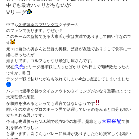
中でも最近ハマリがちなのが
Vリーグ
中でも
久光製薬スプリングス
女子チーム
のファンであります。なぜか？
このチームの監督である大東氏が実は友達でありまして同い年なので
す
元々は自分の奥さんと監督の奥様、監督が友達でありまして食事に一
緒に行ったのが
始まりです。ゴルフもかなり飛ばし屋さんです。
久光
現在
はリーグ後半戦に入ったばかりで昨日まで9勝5敗だったの
ですが、昨日
デンソー戦で粘りながらも敗れてしまい4位に後退してしまいました
バレーは選手交替やタイムアウトのタイミングがかなり重要のようで
大東監督の采配
が勝敗を決めるといっても過言ではないようです
同い年の友達がプロスポーツ界で活躍しているのをみると自分も奮い
立たされる思いです。
大東采配
今日は先週勝ったNEC戦で現在3位の相手。是非とも
で勝
利を収めて欲しい
と思います。皆さんもバレーに興味がありましたら応援宜しくお願い