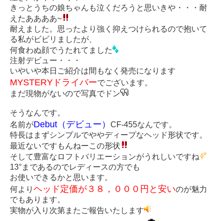
きっとうちの娘ちゃんも泣くだろうと思いきや・・・耐
えたああああ~
耐えました。思ったより強く抑えつけられるので抱いて
る私がビビリましたが、
何食わぬ顔でうたれてました
注射デビュー・・・
いやいや本日ご紹介は間もなく発売になります
MYSTERYドライバー
でございます。
まだ現物がないので写真でドン
そうなんです。
Debut（デビュー）
名前が
CF-455なんです。
特長はまずシンプルでややディープなヘッド形状です。
最近ないですもんねーこの形状
そして豊富なロフトバリエーションがうれしいですね
13°まであるのでレディースの方でも
お使いできるかと思います。
ヘッド定価が３８，０００円と安い
何より
のが魅力
でもあります。
実物が入り次第またご報告いたします