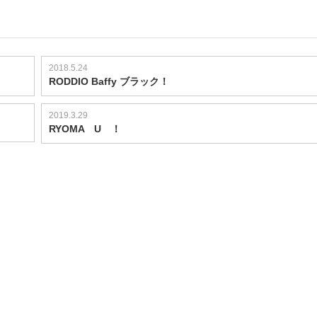
2018.5.24
RODDIO Baffy ブラック！
2019.3.29
RYOMA U ！