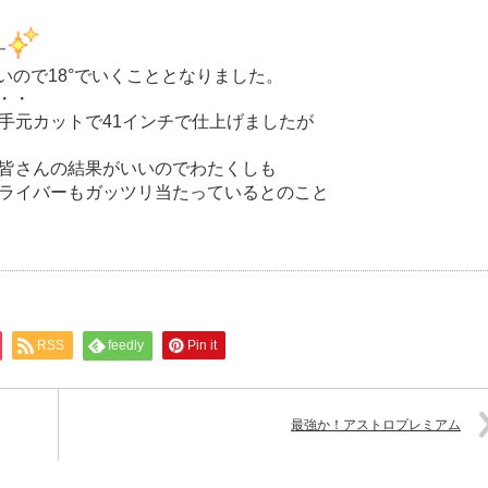
す
くいので18°でいくこととなりました。
・・
＆手元カットで41インチで仕上げましたが
。皆さんの結果がいいのでわたくしも
のドライバーもガッツリ当たっているとのこと
RSS
feedly
Pin it
最強か！アストロプレミアム