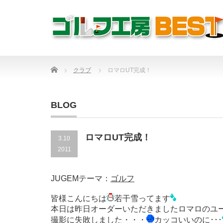
Home
クラブ
ロマロUT完成！
BLOG
ロマロUT完成！
3.10
2011
JUGEMテーマ：
ゴルフ
皆様こんにちは
若干雪ってます
本日は昨日オーダーいただきましたロマロのユ
撮影に失敗しました・・・
カッコいいのに･･･