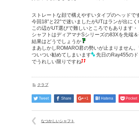
ストレートな顔で構えやすいタイプのヘッドで
今回18°と22°で迷いましたがUTはランが出に
この辺がUT選びで難しいところでもあります・
シャフトはディアマナSシリーズの83Xを先端
結果はどうでしょうか
まあしかしROMARO君の勢いが止まりません
ついつい勧めてしまいます
先日のRay455
でうれしい限りですね
クラブ
Tweet
Share
+1
Hatena
Pocket
なつかしいシャフト