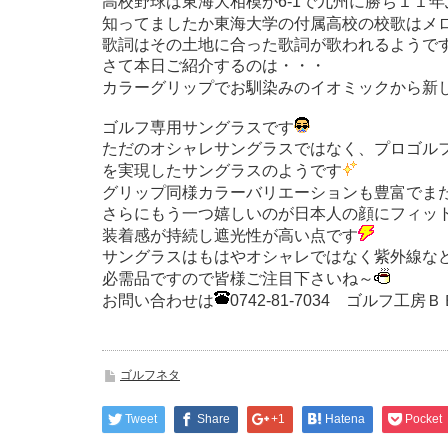
高校野球は東海大相模が6-1で九州に勝ち１１
知ってましたか東海大学の付属高校の校歌はメ
歌詞はその土地に合った歌詞が歌われるようで
さて本日ご紹介するのは・・・
カラーグリップでお馴染みのイオミックから新
ゴルフ専用サングラスです
ただのオシャレサングラスではなく、プロゴル
を実現したサングラスのようです
グリップ同様カラーバリエーションも豊富でま
さらにもう一つ嬉しいのが日本人の顔にフィッ
装着感が持続し遮光性が高い点です
サングラスはもはやオシャレではなく紫外線な
必需品ですので皆様ご注目下さいね～
お問い合わせは
0742-81-7034 ゴルフ工
ゴルフネタ
Tweet
Share
+1
Hatena
Pocket