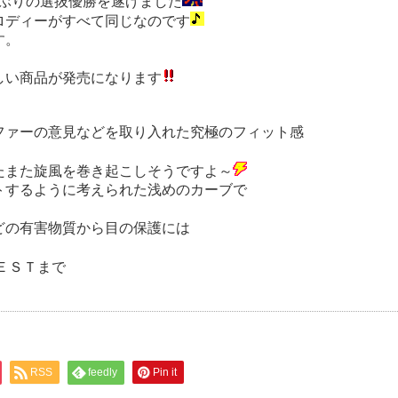
年ぶりの選抜優勝を遂げました
ロディーがすべて同じなのです
す。
しい商品が発売になります
ファーの意見などを取り入れた究極のフィット感
たまた旋風を巻き起こしそうですよ～
トするように考えられた浅めのカーブで
どの有害物質から目の保護には
房ＢＥＳＴまで
RSS
feedly
Pin it