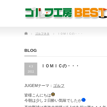
Home
ゴルフネタ
ＩＯＭＩＣの・・・
BLOG
ＩＯＭＩＣの・・・
4.3
2011
JUGEMテーマ：
ゴルフ
皆様こんにちは
今朝は少し２日酔い気味でしたが