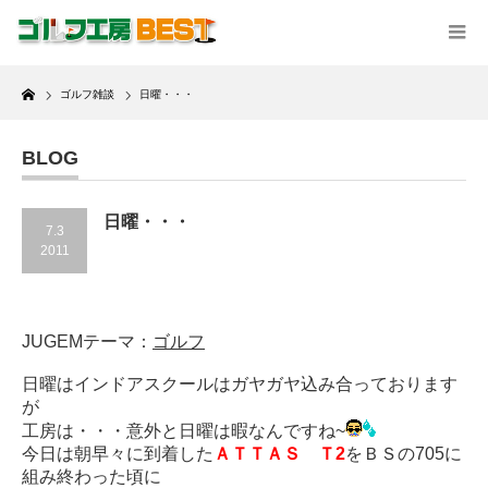
Home
ゴルフ雑談
日曜・・・
BLOG
日曜・・・
7.3
2011
JUGEMテーマ：
ゴルフ
日曜はインドアスクールはガヤガヤ込み合っております
が
工房は・・・意外と日曜は暇なんですね~
今日は朝早々に到着した
ＡＴＴＡＳ Ｔ2
をＢＳの705に
組み終わった頃に