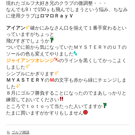
現れたゴルフ大好き兄のクラブの微調整・・・
なんでも9Ｉで150ｙも飛んでしまうという悩み、ちなみ
に使用クラブは
ロマロＲａｙＶ
アイアン
確かにみなさん口を揃えて１番手変わるとい
っていますがちょっと
飛びすぎでしょうか
ついでに前から気になっていたＭＹＳＴＥＲＹのＵＴの
ソールの色も変えてやりました
ジャイアンツオレンジ
のラインを黒くしてかっこよく
しました
シンプルにかぎります
ＭＹＡＳＴＥＲＹ
の
Ｍ
の
文字も赤から緑にチェンジしま
した
８月にゴルフ勝負することになったのでまあしっかりと
練習しておいてください
ところでｔｏｔｏって当たった人いてますか
たまに買いますがかすりもしません
ゴルフ雑談