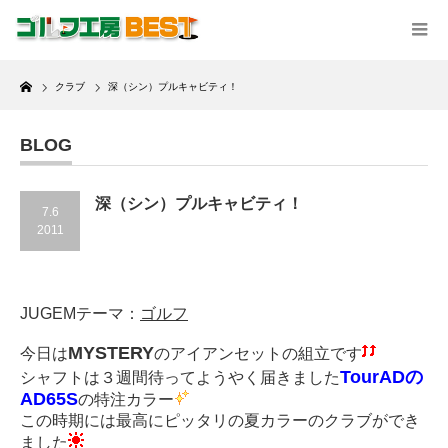
Home
クラブ
深（シン）プルキャビティ！
BLOG
深（シン）プルキャビティ！
7.6
2011
JUGEMテーマ：
ゴルフ
MYSTERY
今日は
のアイアンセットの組立です
TourADの
シャフトは３週間待ってようやく届きました
AD65S
の特注カラー
この時期には最高にピッタリの夏カラーのクラブができ
ました