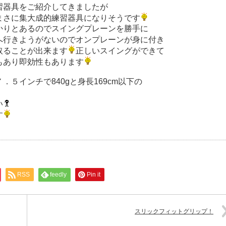
習器具をご紹介してきましたが
まさに集大成的練習器具になりそうです
かりとあるのでスイングプレーンを勝手に
へ行きようがないのでオンプレーンが身に付き
取ることが出来ます
正しいスイングができて
もあり即効性もあります
．５インチで840gと身長169cm以下の
い
す
RSS
feedly
Pin it
スリックフィットグリップ！