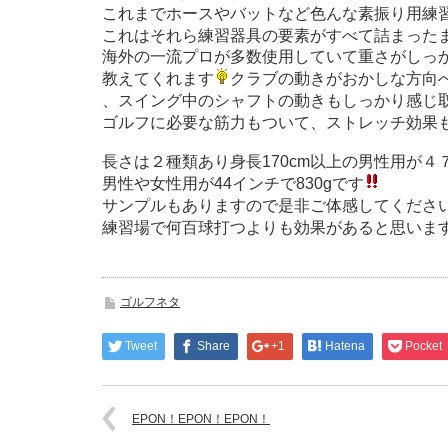
これまでホースやバットなど色んな素振り用練
これはそれら練習器具の要素がすべて詰まった
海外の一流プロが多数使用していて重さがしっ
教えてくれます
クラブの動きがおかしな方向
、スイング中のシャフトの動きもしっかり感じ
ゴルフに必要な筋力もついて、ストレッチ効果
長さは２種類あり身長170cm以上の男性用が４７
男性や女性用が44インチで830gです
サンプルもありますので是非ご体感してくださ
練習場で何百球打つよりも効果があると思いま
ゴルフネタ
Tweet
Share
+1
Hatena
Pocket
EPON！EPON！EPON！