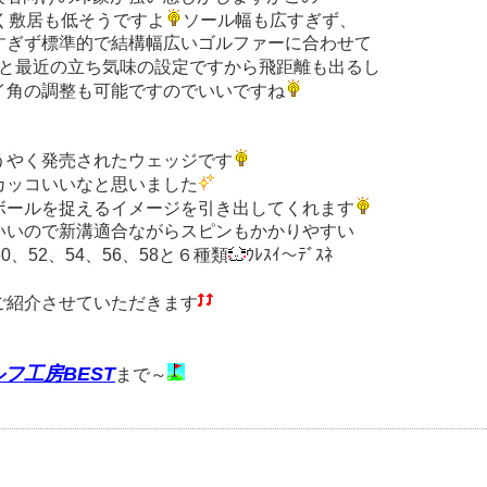
深く敷居も低そうですよ
ソール幅も広すぎず、
すぎず標準的で結構幅広いゴルファーに合わせて
°と最近の立ち気味の設定ですから飛距離も出るし
イ角の調整も可能ですのでいいですね
うやく発売されたウェッジです
カッコいいなと思いました
ボールを捉えるイメージを引き出してくれます
いいので新溝適合ながらスピンもかかりやすい
、52、54、56、58と６種類
ｳﾚｽｲ～ﾃﾞｽﾈ
ご紹介させていただきます
フ工房BEST
まで～