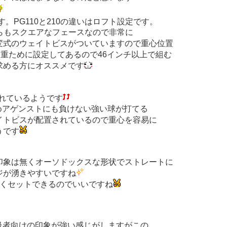
す。PG110と210の違いはロフト設定です。
がどちらもスクエアなフェースなので非常に
変式のウェイトビスがついていますので重心位置
し重ために設定してあるので46インチ以上で組む
求める方にオススメです
れているようです
めアゲンストにも負けない強い球が打てる
イトビスが配置されているので重心を容易に
うです
印象は無くオーソドックスな形状でストレートに
ジが湧きやすいですね
なくセットできるのでいいですね
級者向けの印象が強い感じがしますがこの