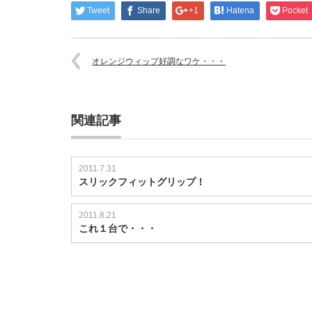
Tweet
Share
+1
Hatena
Pocket
オレンジウィップ好調なワケ・・・
関連記事
2011.7.31
スリックフィットグリップ！
2011.8.21
これ１台で・・・