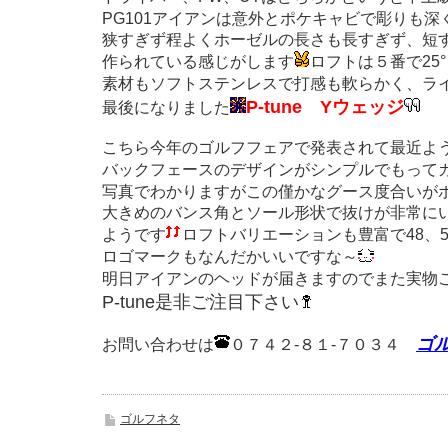
PG101アイアンは意外とポケキャビで彫りも
狭すぎず程よくホーゼルの長さも長すぎず、短
作られている感じがします
ロフトは５番で25
素材もソフトステンレスで打感も軟らかく、ラ
P-tune Yウェッジ
最後になりました
こちら今年のゴルフフェアで発表されて最近よ
バックフェースのデザインがシンプルでもって
写真でわかりますがこの僅かなグース度合いが
大きめのバンス角とソール形状で抜けが非常に
ようです
ロフトバリエーションも豊富で48、50
ロゴマークもなんだかいいですな～
明日アイアンのヘッドが届きますのでまた実物
P-tune是非ご注目下さい
ゴル
お問い合わせは
０７４２-８１-７０３４
ゴルフネタ