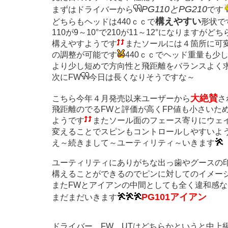
PG110とPG210
まずはドライバーから
です
構えやすい
どちらもヘッドは440ｃｃで
形状で
110が9～10°で210が11～12°になります
構えやすようです
またソールには４箇所に可
の調整が可能です
440ｃｃでヘッド重量も少
より少し短めで方向性と飛距離をバランスよく
次にFW
今日は長くなりそうですな～
大絶賛
こちら今年４月発売以来ユーザーから
さ
飛距離のでるFWと評価が高くFP値も小さいた
ようです
またソール面のフェース寄りにウェ
変えることでスピンもコントロールしやすいよ
え～続きまして～ユーティリティ～いきます
ユーティリティにありがちな出っ歯やグースの
構えることができるのでピンに対してのイメー
またFWとアイアンの中間としても全く違和感
PG101アイアン
まだまだいきます
ドライバー、FW、UTはどちらかというと中上