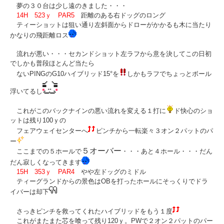
夢の３０台は少し遠のきました・・・
14H 523ｙ PAR5
距離のある右ドッグのロング
ティーショットは狙い通り左斜面からドローがかかるも木に当たり
かなりの飛距離ロス
流れが悪い・・・セカンドショット左ラフから意を決してこの日初
でしかも普段ほとんど当たら
ないPINGのG10ハイブリッド15°を
しかもラフでちょっとボール
浮いてるし
これがこのバックナインの悪い流れを変える１打に
ド快心のショ
ットは残り100ｙの
フェアウェイセンターへ
ピンチから一転楽々３オン２パットのパ
ー
５オーバー
ここまでの５ホールで
・・・あと４ホール・・・だん
だん寂しくなってきます
15H 353ｙ PAR4
やや左ドッグのミドル
ティーグランドからの景色はOBを打ったホールにそっくりでドラ
イバーは却下
さっきピンチを救ってくれたハイブリッドをもう１度
これがまたまた芯を喰って残り120ｙ。PWで２オン２パットのパー