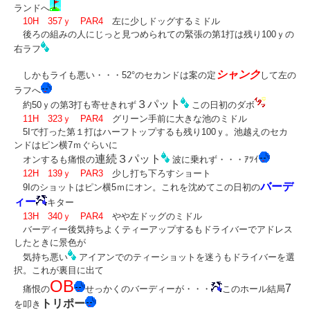
ランドへ
10H 357ｙ PAR4
左に少しドッグするミドル
後ろの組みの人にじっと見つめられての緊張の第1打は残り100ｙの
右ラフ
シャンク
しかもライも悪い・・・52°のセカンドは案の定
して左の
ラフへ
３パット
約50ｙの第3打も寄せきれず
この日初のダボ
11H 323ｙ PAR4
グリーン手前に大きな池のミドル
5Iで打った第１打はハーフトップするも残り100ｙ。池越えのセカ
ンドはピン横7ｍぐらいに
連続３パット
オンするも痛恨の
波に乗れず・・・ｱﾂｲ
12H 139ｙ PAR3
少し打ち下ろすショート
バーデ
9Iのショットはピン横5ｍにオン。これを沈めてこの日初の
ィー
キター
13H 340ｙ PAR4
やや左ドッグのミドル
バーディー後気持ちよくティーアップするもドライバーでアドレス
したときに景色が
気持ち悪い
アイアンでのティーショットを迷うもドライバーを選
択。これが裏目に出て
OB
7
痛恨の
せっかくのバーディーが・・・
このホール結局
トリポー
を叩き