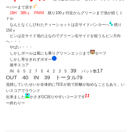
ーバーまで戻す
18H 385ｙ PAR4
残り100ｙ付近からグリーンまで池が続くミ
ドル
なんとなくしびれたティーショットは左サイドバンカーへ
残り
150ｙ
ピンは左サイド池の上なのでグリーン右サイドを狙うもピン方向
へ・・・
やばい・・・
しかしボールは風にも乗りグリーンエッジまで
セーフ
しかし寄せきれずボギー
後半スコア
39
17
IN 6 5 2 7 5 4 2 3 5
パット数
OUT 40 IN 39 トータル79
混雑していたせいか全体的にTEEが前で距離が短めなこともあり、い
いスコアでラウンド
出来ました
かさぎGC回りやすいコースです
ー終わりー