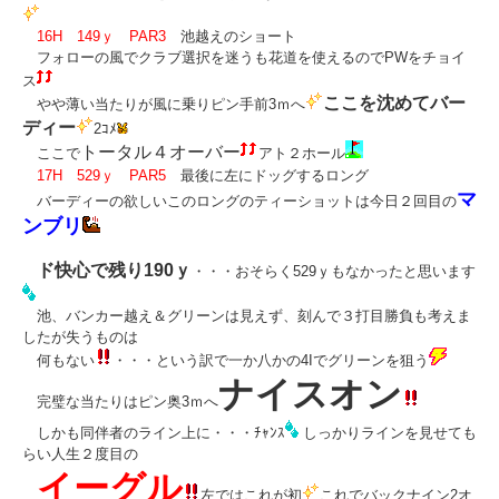
16H 149ｙ PAR3
池越えのショート
フォローの風でクラブ選択を迷うも花道を使えるのでPWをチョイ
ス
ここを沈めてバー
やや薄い当たりが風に乗りピン手前3ｍへ
ディー
2ｺﾒ
トータル４オーバー
ここで
アト２ホール
17H 529ｙ PAR5
最後に左にドッグするロング
マ
バーディーの欲しいこのロングのティーショットは今日２回目の
ンブリ
ド快心で残り190ｙ
・・・おそらく529ｙもなかったと思います
池、バンカー越え＆グリーンは見えず、刻んで３打目勝負も考えま
したが失うものは
何もない
・・・という訳で一か八かの4Iでグリーンを狙う
ナイスオン
完璧な当たりはピン奥3ｍへ
しかも同伴者のライン上に・・・ﾁｬﾝｽ
しっかりラインを見せても
らい人生２度目の
イーグル
左ではこれが初
これでバックナイン2オ