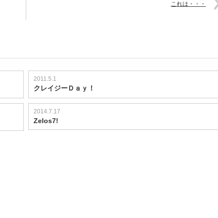
これは・・・
2011.5.1
クレイジーＤａｙ！
2014.7.17
Zelos7!