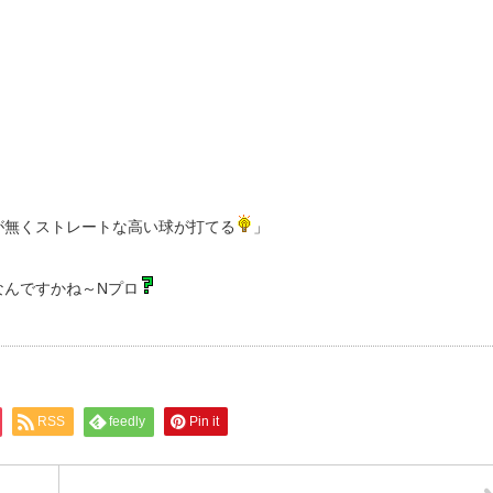
が無くストレートな高い球が打てる
」
なんですかね～Nプロ
RSS
feedly
Pin it