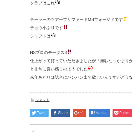
クラブはこれ
テーラーのツアープリファードMBフォージドです
チョウ小ぶりです
シャフトは
NSプロのモーダス3
仕上がって打っていただきましたが「無駄なつかまり
と非常に良い感じのようでした
来年あたりは試合にバンバン出て欲しいんですがどう
シャフト
Tweet
Share
+1
Hatena
Pocket