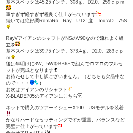
基本スペックは45.25インチ、308ｇ、D2.0、259ｃｐｍ
重すぎず軽すぎず程良く仕上がっています
続いては絶好調RomaRo Ray UT21度 TourAD 75S
RayVアイアンのシャフトがNSのV90なので流れよく組
立を
基本スペックは39.75インチ、373.4ｇ、D2.0、283ｃｐ
ｍ
後は年明けに3W、5WをBB6Sで組んでロマロのフルセ
ットが完成となります
お待たせして申し訳ございません。（どちらも欠品中な
ので・・・
）
お次はアイアンのリシャフト
X-BLADE705のアイアンにこちら
ネットで購入のツアーイシューX100 USモデルを装着
かなりハードなセッティングですが重量、バランスなど
完璧に仕上がっています
合わせてRayUTも