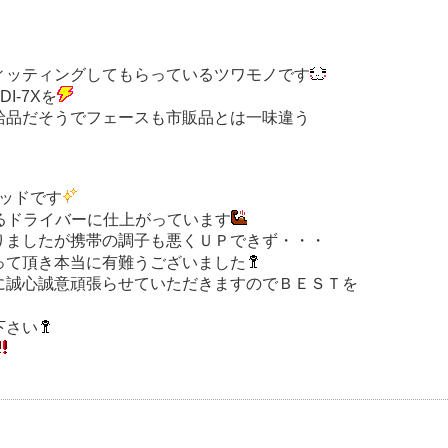
ィッティングしてもらっているツワモノです
I-7Xを
給品だそうでフェースも市販品とは一味違う
ヘッドです
けるドライバーに仕上がっています
りましたが携帯の調子も悪くＵＰできず・・・
って頂き本当に有難うございました
に誠心誠意頑張らせていただきますのでＢＥＳＴを
下さい