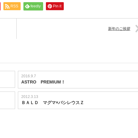
RSS
feedly
Pin it
新年のご挨拶
2016.9.7
ASTRO PREMIUM！
2012.3.13
ＢＡＬＤ マグマ×バシレウスＺ