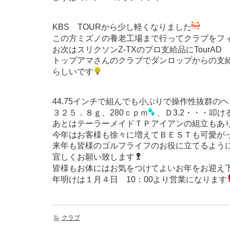
KBS TOURから少し軽くなりました
この方ミズノの養老工場まで行ってクラブをフ
お次はスリクソンZ-TXのプロ支給品にTourAD D
トップアマさんのクラブでダンロップからの支
らしいです
44.75インチで組んでも小ぶりで操作性抜群の
３２５．８ｇ、280ｃｐｍ
、Ｄ3.2・・・叩
あとはテーラーメイドＴＰアイアンの組立もあ
今年はお客様も徐々に増えてＢＥＳＴも可愛が
来年も皆様のゴルフライフのお役に立てるよう
宜しくお願い致します
皆様もお体にはお気をつけてよいお年をお迎え
年明けは１月４日 10：00より営業になります
クラブ