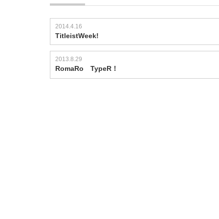
2014.4.16
TitleistWeek!
2013.8.29
RomaRo TypeR！