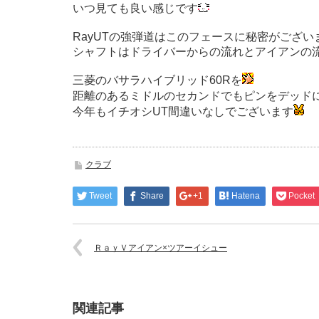
いつ見ても良い感じです
RayUTの強弾道はこのフェースに秘密がござい
シャフトはドライバーからの流れとアイアンの
三菱のバサラハイブリッド60Rを
距離のあるミドルのセカンドでもピンをデッド
今年もイチオシUT間違いなしでございます
クラブ
Tweet
Share
+1
Hatena
Pocket
ＲａｙＶアイアン×ツアーイシュー
関連記事