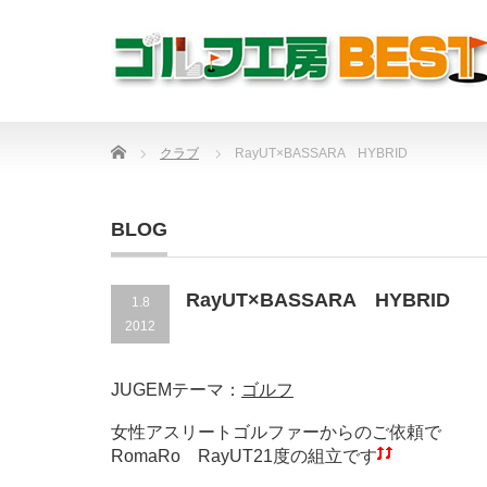
Home
クラブ
RayUT×BASSARA HYBRID
BLOG
RayUT×BASSARA HYBRID
1.8
2012
JUGEMテーマ：
ゴルフ
女性アスリートゴルファーからのご依頼で
RomaRo RayUT21度の組立です