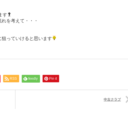
ます
流れを考えて・・・
に狙っていけると思います
RSS
feedly
Pin it
中古クラブ