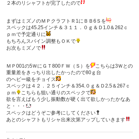
２本のリシャフトが完了したので
まずはミズノのＭＰクラフトＲ1にＢＢ6Ｓを
スペックは45.25インチ＆３１１．０ｇ＆Ｄ1.0＆262ｃ
ｐｍで予定通りに
もちろんスパイン調整もＯＫで
お次もミズノで
ＭＰ001の5ＷにＧＴ800ＦＷ（Ｓ）を
こちらは3Ｗとの
重量差をきっちり出したかったので80ｇ台
のヘビー級をチョイス
スペックは４２．２５インチ＆354.０ｇ＆Ｄ2.5＆267ｃ
ｐｍ
こちらも狙い通りのスペックで
欲を言えばもう少し振動数が硬く出て欲しかったかなあ
と・・・
スペックはどうぞご参考にしてください
あとのシャフトもリシャ出来次第アップしていきます