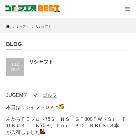
Home
シャフト
リシャフト
BLOG
リシャフト
1.12
2012
JUGEMテーマ：
ゴルフ
本日はリシャフトＤＡＹ
左からＦＥプロト75Ｓ、ＮＳ ＧＴ800ＦＷ（Ｓ）、Ｆ
ＵＢＵＫＩ Ｋ70Ｓ、ＴｏｕｒＡＤ ＢＢ6Ｓ×３本
が入荷しました