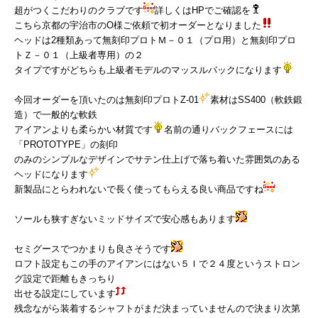
超がつくこだわりのクラブです
詳しくはHPでご確認を
こちら京都の宇治市のO様ご依頼で初オーダーとなりました
ヘッドは2種類あって無刻印プロトＭ－０１（プロ用）と無刻印プロ
トＺ－０１（上級者専用）の２
タイプですがどちらも上級者モデルのマッスルバックになります
今回オーダーを頂いたのは無刻印プロトZ-01
素材はSS400（軟鉄鍛
造）で一般的な軟鉄
アイアンよりも柔らかい材質です
名前の通りバックフェースには
「PROTOTYPE」の刻印
のみのシンプルなデザインでサテン仕上げで落ち着いた雰囲気のある
ヘッドになります
新製品にとらわれないで長く使ってもらえる良い商品ですね
ソールも狭すぎないミッドサイズで安心感もあります
セミグースでつかまりも良さそうです
ロフト設定もこの手のアイアンにはない５Ｉで２４度というストロン
グ設定で距離もきっちり
出せる設定にしています
残念ながら装着するシャフトがまだ決まっていませんので決まり次第