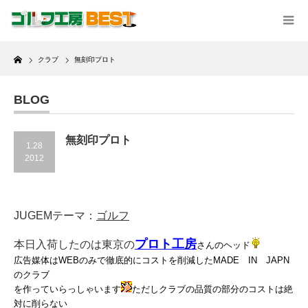
Home
クラブ
無刻印プロト
BLOG
無刻印プロト
1.28
2012
JUGEMテーマ：
ゴルフ
プロト工房
本日入荷したのは東京の
さんのヘッド
広告媒体はWEBのみで徹底的にコストを削減したMADE IN JAPN
のクラブ
を作っていらっしゃいます
ただしクラブの品質の部分のコストは絶
対に削らない