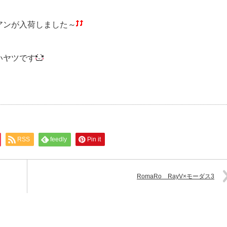
アンが入荷しました～
いヤツです
RSS
feedly
Pin it
RomaRo RayV×モーダス3