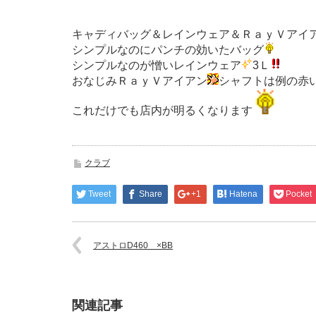
キャディバッグ＆レインウェア＆ＲａｙＶアイ
シンプルなのにパンチの効いたバッグ
シンプルなのが憎いレインウェア
3Ｌ
おなじみＲａｙＶアイアン
シャフトは例の赤
これだけでも店内が明るくなります
クラブ
Tweet
Share
+1
Hatena
Pocket
アストロD460 ×BB
関連記事