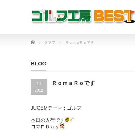
Home
クラブ
ＲｏｍａＲｏです
BLOG
ＲｏｍａＲｏです
2.8
2012
JUGEMテーマ：
ゴルフ
本日の入荷です
ロマロＤａｙ