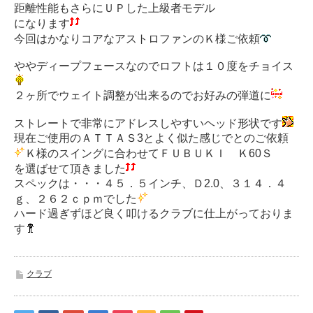
距離性能もさらにＵＰした上級者モデル
になります
今回はかなりコアなアストロファンのＫ様ご依頼
ややディープフェースなのでロフトは１０度をチョイス
２ヶ所でウェイト調整が出来るのでお好みの弾道に
ストレートで非常にアドレスしやすいヘッド形状です
現在ご使用のＡＴＴＡＳ3とよく似た感じでとのご依頼
Ｋ様のスイングに合わせてＦＵＢＵＫＩ Ｋ60Ｓ
を選ばせて頂きました
スペックは・・・４５．５インチ、Ｄ2.0、３１４．４
ｇ、２６２ｃｐｍでした
ハード過ぎずほど良く叩けるクラブに仕上がっておりま
す
クラブ