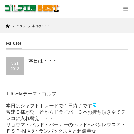
Home
クラブ
本日は・・・
BLOG
本日は・・・
3.21
2012
JUGEMテーマ：
ゴルフ
本日はシャフトトレードで１日終了です
常連Ｓ様が朝一番からドライバー３本お持ち頂き全てテ
レコに入れ替え・・・
リョウマ・バルド・バーナーのヘッドへバシレウスＺ・
ＦＳＰ-ＭＸ5・ランバックスＸと超豪華な