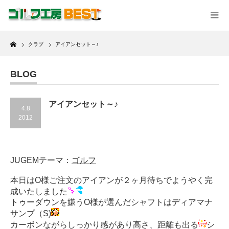
Home
クラブ
アイアンセット～♪
BLOG
アイアンセット～♪
4.8
2012
JUGEMテーマ：
ゴルフ
本日はO様ご注文のアイアンが２ヶ月待ちでようやく完
成いたしました
トゥーダウンを嫌うO様が選んだシャフトはディアマナ
サンプ（S)
カーボンながらしっかり感があり高さ、距離も出る
シ