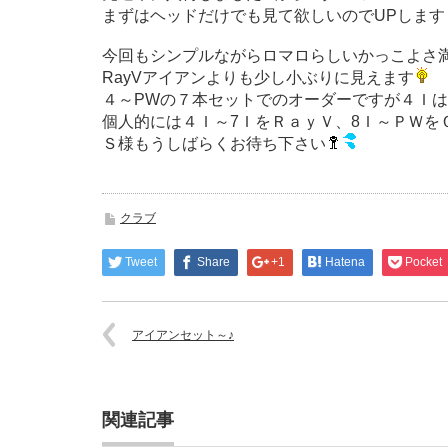
まずはヘッドだけでも見て欲しいのでUPします
今回もシンプルながらロマロらしいかっこよさ
RayVアイアンよりも少し小ぶりに見えます
４～PWの７本セットでのオーダーですが４Ｉ
個人的には４Ｉ～7ＩをＲａｙＶ、8Ｉ～ＰＷを
Ｓ様もうしばらくお待ち下さい
クラブ
Tweet
Share
+1
Hatena
Pocket
アイアンセット～♪
関連記事