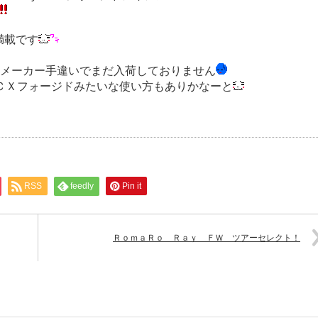
満載です
はメーカー手違いでまだ入荷しておりません
ＣＸフォージドみたいな使い方もありかなーと
RSS
feedly
Pin it
ＲｏｍａＲｏ Ｒａｙ ＦＷ ツアーセレクト！