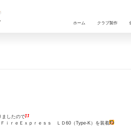
ホーム
クラブ製作
りましたので
ｉｒｅＥｘｐｒｅｓｓ ＬＤ60（Type-K）を装着