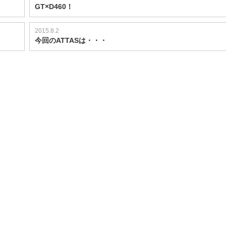
GT×D460！
2015.8.2
今回のATTASは・・・