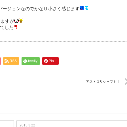
Pバージョンなのでかなり小さく感じます
いますが
7でした
RSS
feedly
Pin it
アストロリシャフト！
2013.3.22