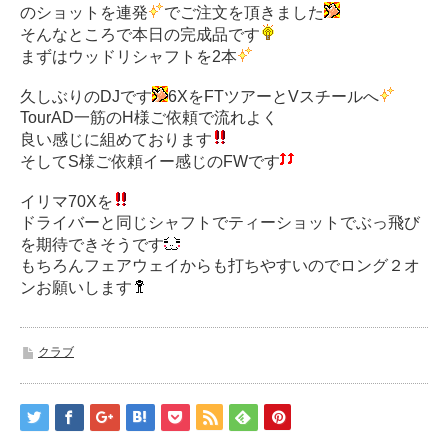
のショットを連発
でご注文を頂きました
そんなところで本日の完成品です
まずはウッドリシャフトを2本
久しぶりのDJです
6XをFTツアーとVスチールへ
TourAD一筋のH様ご依頼で流れよく
良い感じに組めております
そしてS様ご依頼イー感じのFWです
イリマ70Xを
ドライバーと同じシャフトでティーショットでぶっ飛び
を期待できそうです
もちろんフェアウェイからも打ちやすいのでロング２オ
ンお願いします
クラブ