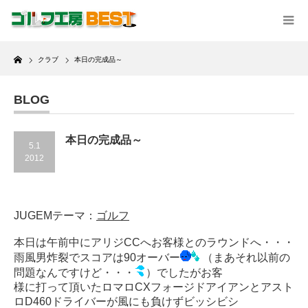
Home
クラブ
本日の完成品～
BLOG
本日の完成品～
5.1
2012
JUGEMテーマ：
ゴルフ
本日は午前中にアリジCCへお客様とのラウンドへ・・・
雨風男炸裂でスコアは90オーバー
（まあそれ以前の
問題なんですけど・・・
）でしたがお客
様に打って頂いたロマロCXフォージドアイアンとアスト
ロD460ドライバーが風にも負けずビッシビシ