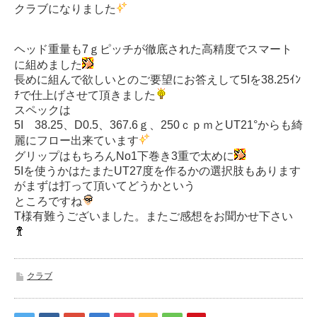
クラブになりました
ヘッド重量も7ｇピッチが徹底された高精度でスマート
に組めました
長めに組んで欲しいとのご要望にお答えして5Iを38.25ｲﾝ
ﾁで仕上げさせて頂きました
スペックは
5I 38.25、D0.5、367.6ｇ、250ｃｐｍとUT21°からも綺
麗にフロー出来ています
グリップはもちろんNo1下巻き3重で太めに
5Iを使うかはたまたUT27度を作るかの選択肢もあります
がまずは打って頂いてどうかという
ところですね
T様有難うございました。またご感想をお聞かせ下さい
クラブ