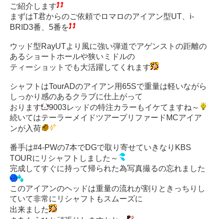
ご紹介します
まずはT君からのご依頼でロマロのアイアン型UT、i-
BRID3番、5番を
ウッド型RayUTより風に強い弾道でアゲンストの距離の
あるショートホールや狭いミドルの
ティーショットでも大活躍してくれます
シャフトはTourADのアイアン用65Sで重量は軽いながら
しっかり感のあるクラブに仕上がって
おります
9003レッドの特注カラーもイケてますね～
続いてはテーラーメイドツアープリファードMCアイア
ンが入荷
番手は#4-PWの7本でDGで取り寄せていきなりKBS
TOURにリシャフトしました～
完成してすぐに持って帰られた為写真撮るの忘れました
このアイアンのヘッドは重量の流れが割りときっちりし
ていて非常にリシャフトもスムーズに
出来ました