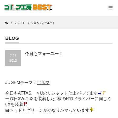
Home
シャフト
今日もフォーユー！
BLOG
今日もフォーユー！
7.27
2012
JUGEMテーマ：
ゴルフ
今日もATTAS ４Uのリシャフト仕上がってます
一昨日3Wに6Xを装着したT様のR11ドライバーに同じく
6Xを装着
白ヘッドとグリーンがかなりハマっています