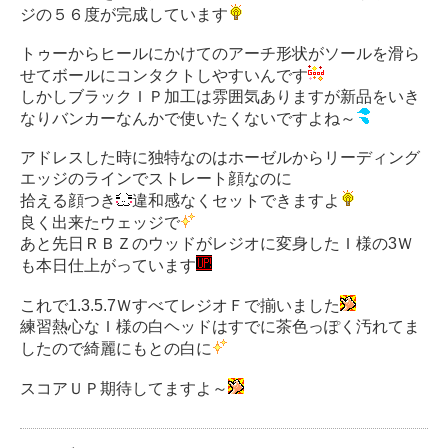
ジの５６度が完成しています
トゥーからヒールにかけてのアーチ形状がソールを滑ら
せてボールにコンタクトしやすいんです
しかしブラックＩＰ加工は雰囲気ありますが新品をいき
なりバンカーなんかで使いたくないですよね～
アドレスした時に独特なのはホーゼルからリーディング
エッジのラインでストレート顔なのに
拾える顔つき
違和感なくセットできますよ
良く出来たウェッジで
あと先日ＲＢＺのウッドがレジオに変身したＩ様の3Ｗ
も本日仕上がっています
これで1.3.5.7ＷすべてレジオＦで揃いました
練習熱心なＩ様の白ヘッドはすでに茶色っぽく汚れてま
したので綺麗にもとの白に
スコアＵＰ期待してますよ～