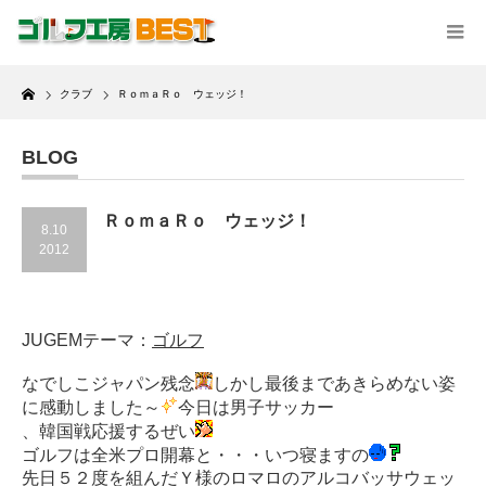
Home
クラブ
ＲｏｍａＲｏ ウェッジ！
BLOG
ＲｏｍａＲｏ ウェッジ！
8.10
2012
JUGEMテーマ：
ゴルフ
なでしこジャパン残念
しかし最後まであきらめない姿
に感動しました～
今日は男子サッカー
、韓国戦応援するぜい
ゴルフは全米プロ開幕と・・・いつ寝ますの
先日５２度を組んだＹ様のロマロのアルコバッサウェッ