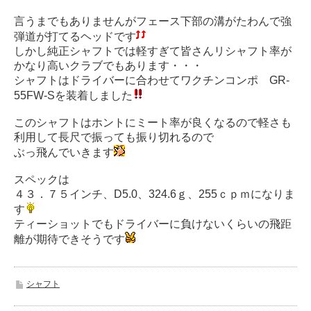
言うまでもありませんがフェース下部の溝がたわんで強
弾道が打てるヘッドです
しかし純正シャフトでは軽すぎて皆さんリシャフト率が
かなり高いクラブでもあります・・・
シャフトはドライバーに合わせてワクチンコンポ GR-
55FW-Sを装着しました
このシャフトはホントにミート率が良くなるので軽さも
利用して長尺で振っても振り切れるので
ぶっ飛んでいきます
スペックは
４３．７５インチ、D5.0、324.6ｇ、255ｃｐｍになりま
す
ティーショットでもドライバーに負けないくらいの飛距
離が期待できそうです
シャフト