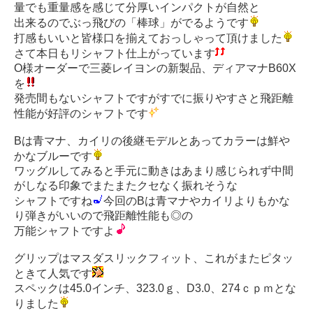
量でも重量感を感じて分厚いインパクトが自然と
出来るのでぶっ飛びの「棒球」がでるようです
打感もいいと皆様口を揃えておっしゃって頂けました
さて本日もリシャフト仕上がっています
O様オーダーで三菱レイヨンの新製品、ディアマナB60X
を
発売間もないシャフトですがすでに振りやすさと飛距離
性能が好評のシャフトです
Bは青マナ、カイリの後継モデルとあってカラーは鮮や
かなブルーです
ワッグルしてみると手元に動きはあまり感じられず中間
がしなる印象でまたまたクセなく振れそうな
シャフトですね
今回のBは青マナやカイリよりもかな
り弾きがいいので飛距離性能も◎の
万能シャフトですよ
グリップはマスダスリックフィット、これがまたピタッ
ときて人気です
スペックは45.0インチ、323.0ｇ、D3.0、274ｃｐｍとな
りました