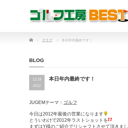
Home
クラブ
本日年内最終です！
BLOG
本日年内最終です！
12.29
2012
JUGEMテーマ：
ゴルフ
今日は2012年最後の営業になります
とういわけで2012年ラストショットを
まずはY様のご紹介でリシャフトさせて頂きま