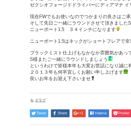
ゼクシオフォージドドライバーにディアマナ イリ
現在FWでもお使いなのでつかまりの良さはご承
そして先日ご一緒にラウンドさせて頂きました
ニューポート1.5 ３４インチになります
ニューポート1.5はネックがショートフレアで
ブラックミスト仕上げもなかなか雰囲気があっ
S様またご一緒にラウンドしましょう
というわけで皆様本年も大変お世話になり誠に
２０１３年も何卒宜しくお願い申し上げます
良いお年をお迎え下さいませ
クラブ
Tweet
Share
+1
Hatena
Pocket