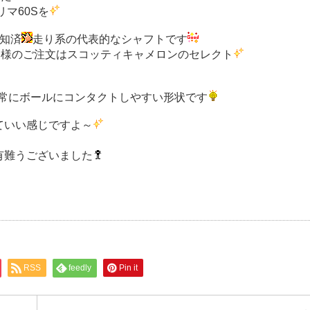
マ60Sを
知済
走り系の代表的なシャフトです
S様のご注文はスコッティキャメロンのセレクト
非常にボールにコンタクトしやすい形状です
ていい感じですよ～
有難うございました
RSS
feedly
Pin it