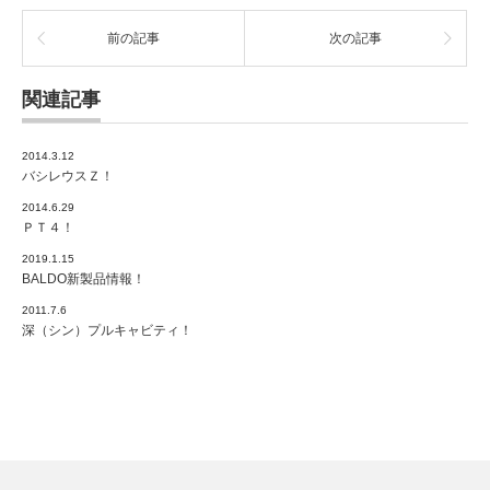
前の記事
次の記事
関連記事
2014.3.12
バシレウスＺ！
2014.6.29
ＰＴ４！
2019.1.15
BALDO新製品情報！
2011.7.6
深（シン）プルキャビティ！