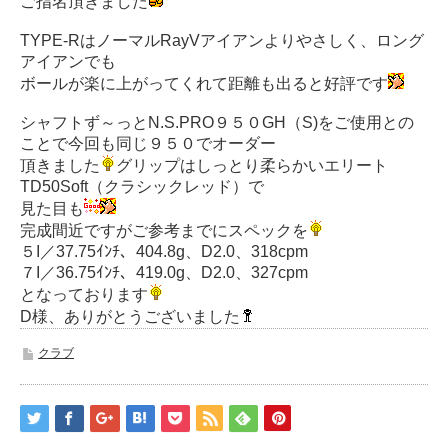
ご指名頂きました
TYPE-RはノーマルRayVアイアンよりやさしく、ロング
アイアンでも
ボールが楽に上がってくれて距離も出ると好評です
シャフトず～っとN.S.PRO９５０GH（S)をご使用との
ことで今回も同じ９５０でオーダー
頂きました
グリップはしっとり柔らかいエリート
TD50Soft（クラシックレッド）で
見た目も
完成間近ですがご参考までにスペックを
５I／37.75ｲﾝﾁ、404.8g、D2.0、318cpm
７I／36.75ｲﾝﾁ、419.0g、D2.0、327cpm
となっております
D様、ありがとうございました
クラブ