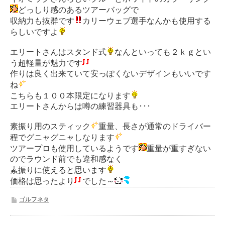
どっしり感のあるツアーバッグで
収納力も抜群です
カリーウェブ選手なんかも使用する
らしいですよ
エリートさんはスタンド式
なんといっても２ｋｇとい
う超軽量が魅力です
作りは良く出来ていて安っぽくないデザインもいいです
ね
こちらも１００本限定になります
エリートさんからは噂の練習器具も･･･
素振り用のスティック
重量、長さが通常のドライバー
程でグニャグニャしなります
ツアープロも使用しているようです
重量が重すぎない
のでラウンド前でも違和感なく
素振りに使えると思います
価格は思ったより
でした～
ゴルフネタ