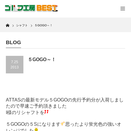
Home
シャフト
５GOGO～！
BLOG
５GOGO～！
7.25
2013
ATTASの最新モデル５GOGOの先行予約分が入荷しまし
たので早速ご予約頂きました
I様のリシャフトを
５GOGOの５Sになります
思ったより蛍光色の強いオ
レンジでした