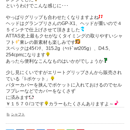
というわけでこんな感じに･･･
やっぱりグリップも合わせたくなりますよね
ヘッドはグランプリさんのGP-X1、ヘッドが重いので４
５インチで仕上げさせて頂きました
ATTAS史上最もクセがなくタイミングの取りやすいシャ
フト
東レの新素材も楽しみです
スペックは45ｲﾝﾁ、315.2g（ﾍｯﾄﾞwt205g）、D4.5、
254cpmになります
あったら便利なこんなものはいかがでしょうか
少し見にくいですがエリートグリップさんから販売され
ている「I-ポケット」
パターカバーを挟んでポケットに入れておけるのでセル
フプレーなどでカバーをなくさず
に済みます
￥１５７０/コです
カラーもたくさんありますよ～
シャフト