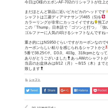
今日はO様のエポンAF-702のリシャフトが仕
まだほとんど新品に近いピカピカのヘッドです
シャフトは三菱ディアマナサンプi465（S)を
カラーリングが非常にカッコイイですね
熊工
この「Thump」日本語で「ゴツンと打つ」「
ゴルファーに人気の叩けるシャフトなんですね
重さ的にはNS950ぐらいですがカーボンなの
カーボンらしい粘りを感じられるシャフトかと
5番で38.25ｲﾝﾁ、D3.0、403g、318cpmとな
ありがとうございました
あっAWのシャフト
当店のお盆休みは8/12（月）～8/15（木）
致します
シャフト
Tweet
Share
+1
Hatena
Pocket