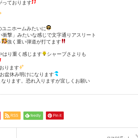
上がっております
のユニホームみたいに
強い衝撃」みたいな感じで文字通りアスリート
～
強く重い弾道が打てます
でやはり重く感じます
シャープさよりも
っております
がお盆休み明けになります
までとなります。恐れ入りますが宜しくお願い
RSS
feedly
Pin it