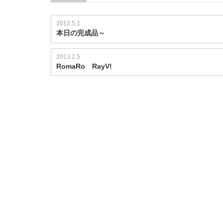
2012.5.1
本日の完成品～
2013.2.5
RomaRo RayV!