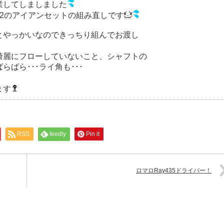
業してしましました
12のアイアンセットの組み直しです
とやっかいなのできっちり組んでお渡し
綺麗にフローしていないこと、シャフトの
ばら･･･ライ角も･･･
ます
RSS
feedly
Pin it
ロマロRay435ドライバー！