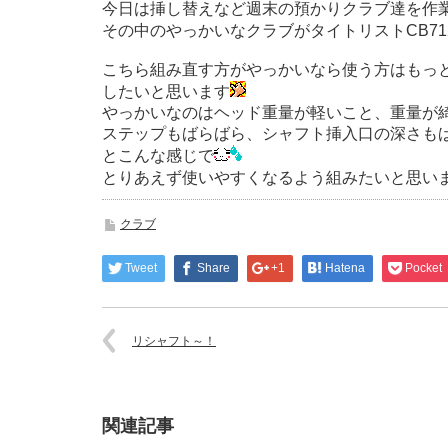
今日は挿し替えなど週末の預かりクラブ達を作
その中のやっかいなクラブがタイトリストCB7
こちら組み直す方がやっかいなら使う方はもっ
したいと思います
やっかいなのはヘッド重量が軽いこと、重量が
ステップもばらばら、シャフト挿入口の深さもばら
とこんな感じで
とりあえず使いやすくなるよう組みたいと思い
クラブ
Tweet
Share
+1
Hatena
Pocket
リシャフト～！
関連記事