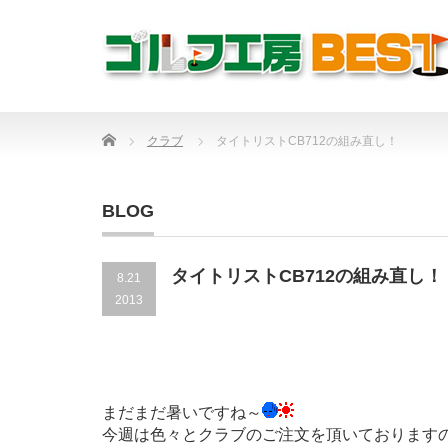
Home
クラブ
タイトリストCB712の組み直し！
BLOG
タイトリストCB712の組み直し！
8.21
2013
まだまだ暑いですね～
今週は色々とクラブのご注文を頂いております