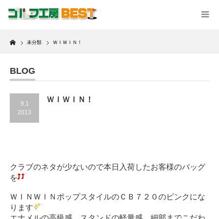
Home
未分類
ＷＩＷＩＮ！
BLOG
ＷＩＷＩＮ！
9.1
2013
クラブのネタが少ないので本日入荷したお客様のバッグ
を
ＷＩＮＷＩＮポップスタイルのＣＢ７２０のピンクにな
ります
エナメルの高級感、スタンドの軽量感、細部までこだわ