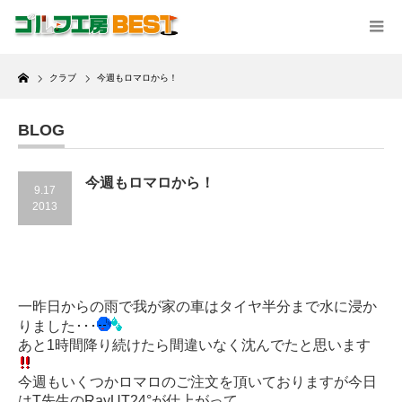
Home
クラブ
今週もロマロから！
BLOG
今週もロマロから！
9.17
2013
一昨日からの雨で我が家の車はタイヤ半分まで水に浸か
りました･･･
あと1時間降り続けたら間違いなく沈んでたと思います
今週もいくつかロマロのご注文を頂いておりますが今日
はT先生のRayUT24°が仕上がって