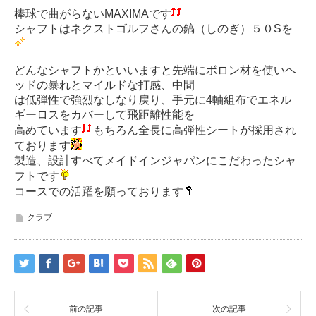
棒球で曲がらないMAXIMAです
シャフトはネクストゴルフさんの鎬（しのぎ）５０Sを
どんなシャフトかといいますと先端にボロン材を使いヘ
ッドの暴れとマイルドな打感、中間
は低弾性で強烈なしなり戻り、手元に4軸組布でエネル
ギーロスをカバーして飛距離性能を
高めています
もちろん全長に高弾性シートが採用され
ております
製造、設計すべてメイドインジャパンにこだわったシャ
フトです
コースでの活躍を願っております
クラブ
前の記事
次の記事