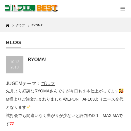
Home
クラブ
RYOMA!
BLOG
RYOMA!
10.12
2013
JUGEMテーマ：
ゴルフ
先月より好調なRYOMAさんですが今日も１本仕上がってます
M様よりご注文たまわりました
EPON AF103よりエース交代
となります
試打会でも間違いなく曲がりが少ないと評判のD-1 MAXIMAで
す