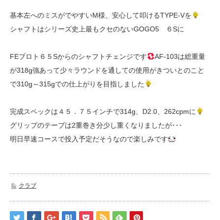
基本左へのミスがでやすいM様、安心して叩けるTYPE-Vを
シャフトはシリーズ史上最もクセのないGOGO5 ６Sに
FEプロト６５Sからのシャフトチェンジです
AF-103は総重量
が318g強あって少々ラウンドを通しての使用がきついとのこと
で310g～315gでの仕上がりを目指しました
完成スペックは４５．７５インチで314g、D2.0、262cpmに
グリップのテープは2重巻き分少し重くなりましたが･･･
明日早速コースで投入予定だそうなので楽しみです
クラブ