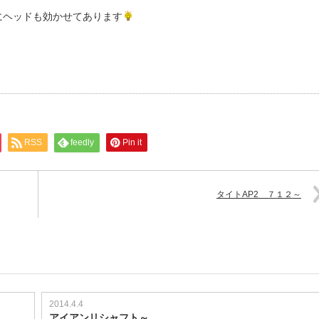
にヘッドも効かせてあります
RSS
feedly
Pin it
タイトAP2 ７１２～
2014.4.4
アイアンリシャフト～