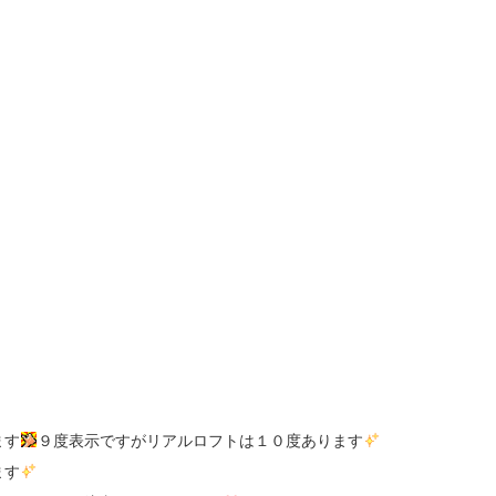
ます
９度表示ですがリアルロフトは１０度あります
ます