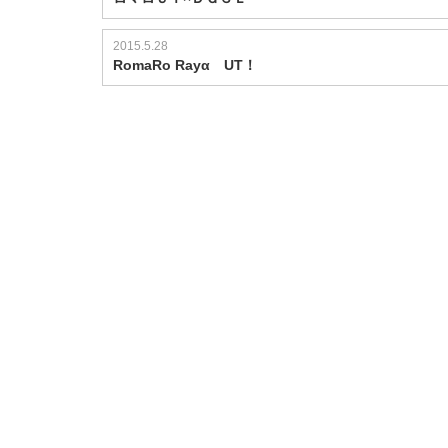
2015.5.28
RomaRo Rayα UT！