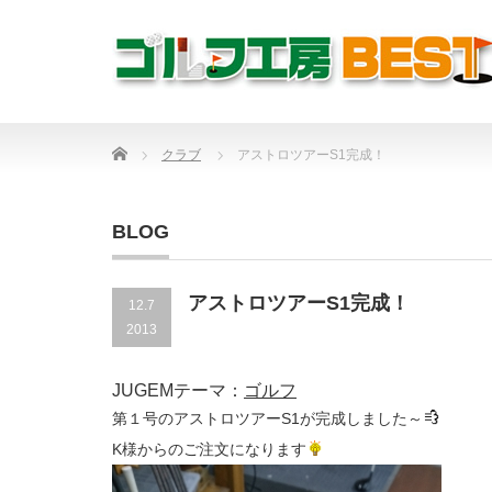
Home
クラブ
アストロツアーS1完成！
BLOG
アストロツアーS1完成！
12.7
2013
JUGEMテーマ：
ゴルフ
第１号のアストロツアーS1が完成しました～
K様からのご注文になります