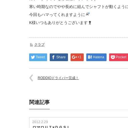
寒い時期なのでやや長めに組んでシャフトが動くよう
今回もハマってくれますように
K様いつもありがとうございます
クラブ
Tweet
Share
+1
Hatena
Pocket
RODDIOドライバー完成！
関連記事
2012.2.29
ロマロＵＴ×ＤＧＳＬ