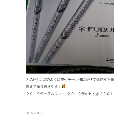
刀の鍔(つば)のように重心を手元側に寄せて操作性を
抑えて振り抜きやすく
２０１０年のアルファα、２０１２年のＫときて２０
シャフト