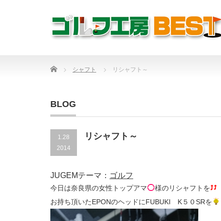
Home
シャフト
リシャフト～
BLOG
リシャフト～
1.28
2014
JUGEMテーマ：
ゴルフ
今日は奈良県の女性トップアマ
様のリシャフトを
お持ち頂いたEPONのヘッドにFUBUKI K５０SRを