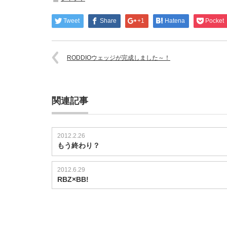
Tweet
Share
+1
Hatena
Pocket
RODDIOウェッジが完成しました～！
関連記事
2012.2.26
もう終わり？
2012.6.29
RBZ×BB!