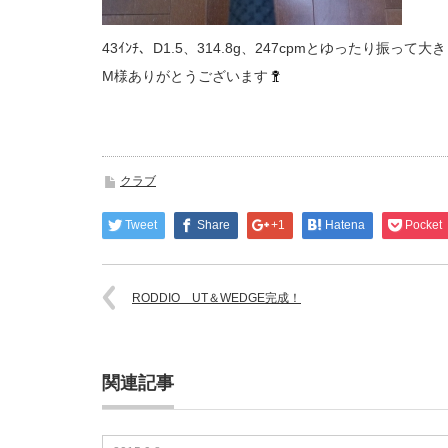
43ｲﾝﾁ、D1.5、314.8g、247cpmとゆったり振
M様ありがとうございます
クラブ
Tweet
Share
+1
Hatena
Pocket
RODDIO UT＆WEDGE完成！
関連記事