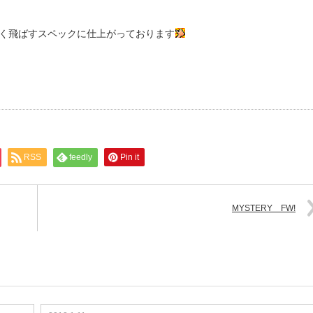
って大きく飛ばすスペックに仕上がっております
RSS
feedly
Pin it
MYSTERY FW!