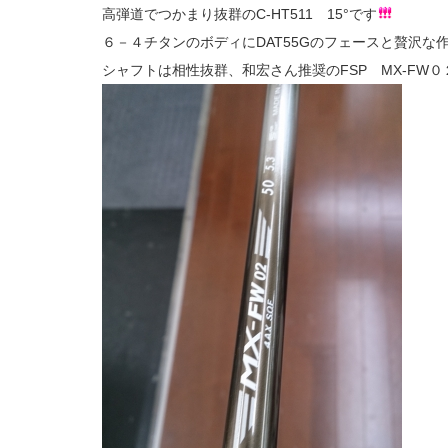
高弾道でつかまり抜群のC-HT511 15°です
６－４チタンのボディにDAT55Gのフェースと贅沢
シャフトは相性抜群、和宏さん推奨のFSP MX-FW０