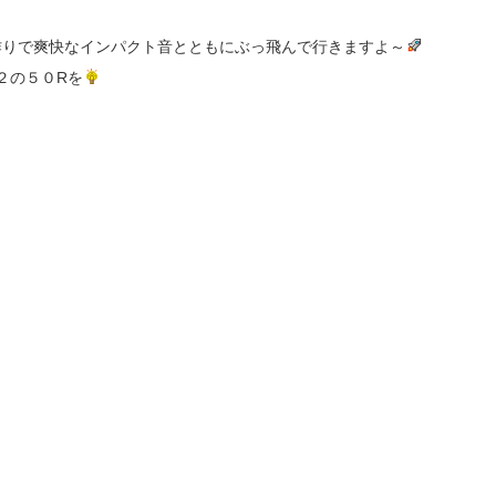
な作りで爽快なインパクト音とともにぶっ飛んで行きますよ～
２の５０Rを