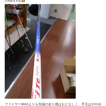
のRB６Xを
ファイヤーMAXよりも先端の走り感はおとなしく、手元はややゆ