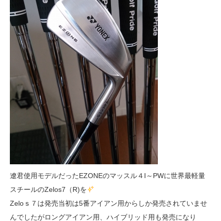
遼君使用モデルだったEZONEのマッスル４I～PWに世界最軽量
スチールのZelos7（R)を
Zeloｓ７は発売当初は5番アイアン用からしか発売されていませ
んでしたがロングアイアン用、ハイブリッド用も発売になり