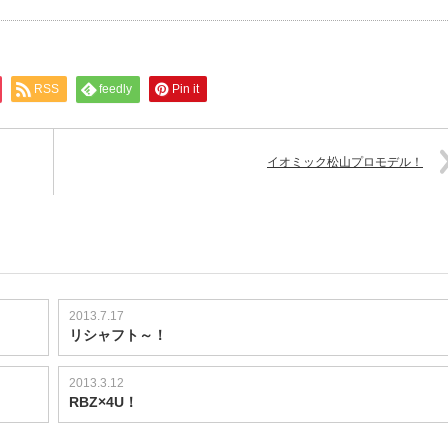
RSS
feedly
Pin it
イオミック松山プロモデル！
2013.7.17
リシャフト～！
2013.3.12
RBZ×4U！