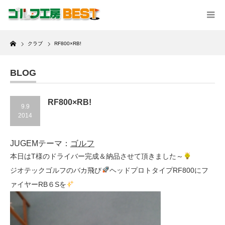
Home
クラブ
RF800×RB!
BLOG
RF800×RB!
9.9
2014
JUGEMテーマ：
ゴルフ
本日はT様のドライバー完成＆納品させて頂きました～
ジオテックゴルフのバカ飛び
ヘッドプロトタイプRF800にフ
ァイヤーRB６Sを