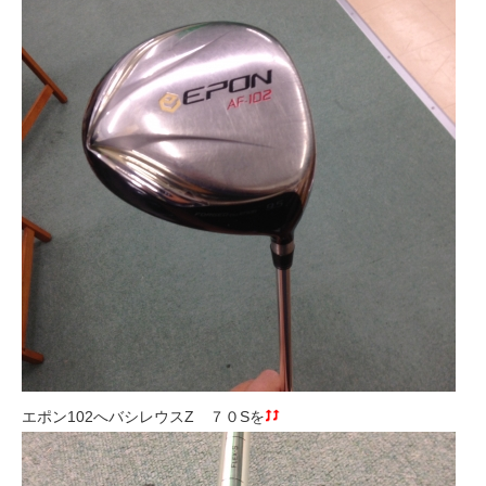
エポン102へバシレウスZ ７０Sを