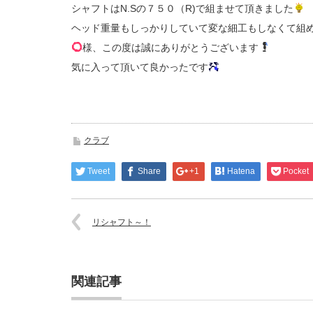
シャフトはN.Sの７５０（R)で組ませて頂きました
ヘッド重量もしっかりしていて変な細工もしなくて組
様、この度は誠にありがとうございます
気に入って頂いて良かったです
クラブ
Tweet
Share
+1
Hatena
Pocket
リシャフト～！
関連記事