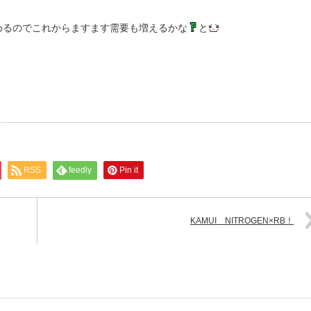
めるのでこれからますます需要も増えるかな
と
RSS
feedly
Pin it
KAMUI NITROGEN×RB！