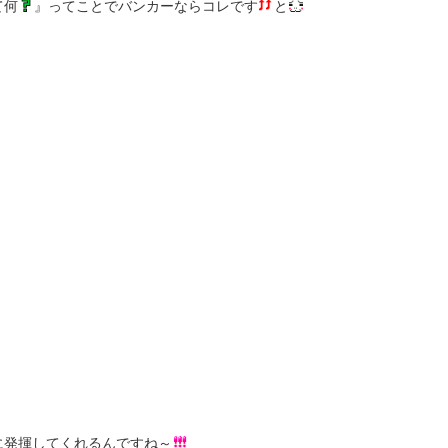
て何
』ってことでバンカーならコレです
と
に発揮してくれるんですね～