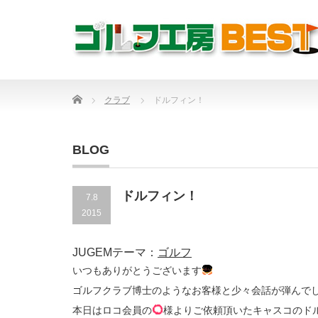
Home
クラブ
ドルフィン！
BLOG
ドルフィン！
7.8
2015
JUGEMテーマ：
ゴルフ
いつもありがとうございます
ゴルフクラブ博士のようなお客様と少々会話が弾んで
本日はロコ会員の
様よりご依頼頂いたキャスコのド